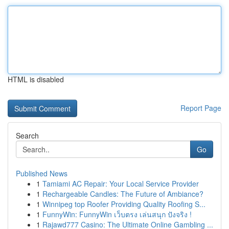
HTML is disabled
Report Page
Search
Go
Published News
1
Tamiami AC Repair: Your Local Service Provider
1
Rechargeable Candles: The Future of Ambiance?
1
Winnipeg top Roofer Providing Quality Roofing S...
1
FunnyWin: FunnyWin เว็บตรง เล่นสนุก ปังจริง !
1
Rajawd777 Casino: The Ultimate Online Gambling ...