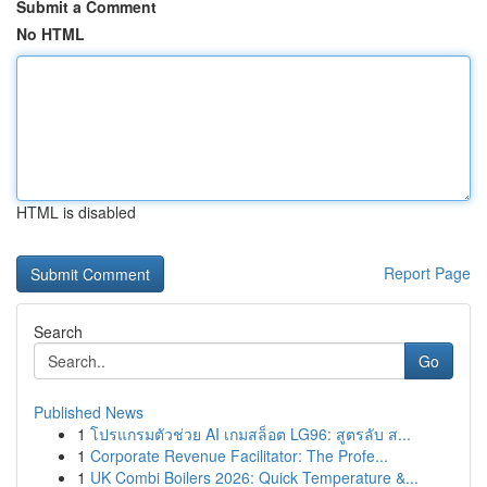
Submit a Comment
No HTML
HTML is disabled
Report Page
Search
Go
Published News
1
โปรแกรมตัวช่วย AI เกมสล็อต LG96: สูตรลับ ส...
1
Corporate Revenue Facilitator: The Profe...
1
UK Combi Boilers 2026: Quick Temperature &...