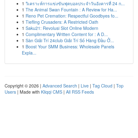
1
วิเคราะห์การแข่งขันฟุตบอลประจำวันอังคารที่ 24 ก...
1
The Animal Swan Fountain : A Review for Ha...
1
Reno Pet Cremation: Respectful Goodbyes fo...
1
Tiefling Crusaders: A Restricted Oath
1
Saku21: Revolusi Slot Online Modern
1
Complimentary Written Content for : A D...
1
Sàn Giải Trí 24club Giải Trí Số Hàng Đầu Ở...
1
Boost Your SMM Business: Wholesale Panels
Expla...
Copyright © 2026 |
Advanced Search
|
Live
|
Tag Cloud
|
Top
Users
| Made with
Kliqqi CMS
|
All RSS Feeds