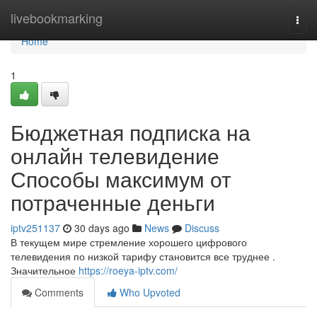
Home
livebookmarking
Togg
navi
Home
1
Бюджетная подписка на
онлайн телевидение
Способы максимум от
потраченные деньги
iptv251137
30 days ago
News
Discuss
В текущем мире стремление хорошего цифрового
телевидения по низкой тарифу становится все труднее .
Значительное
https://roeya-iptv.com/
Comments
Who Upvoted