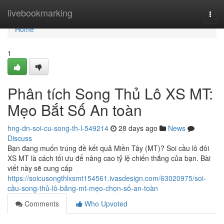
Home
livebookmarking
Togg
navi
Home
1
Phân tích Song Thủ Lô XS MT:
Mẹo Bắt Số An toàn
hng-dn-soi-cu-song-th-l-549214
28 days ago
News
Discuss
Bạn đang muốn trúng đề kết quả Miền Tây (MT)? Soi cầu lô đôi
XS MT là cách tối ưu để nâng cao tỷ lệ chiến thắng của bạn. Bài
viết này sẽ cung cấp
https://soicusongthlxsmt154561.ivasdesign.com/63020975/soi-
cầu-song-thủ-lô-bảng-mt-mẹo-chọn-số-an-toàn
Comments
Who Upvoted