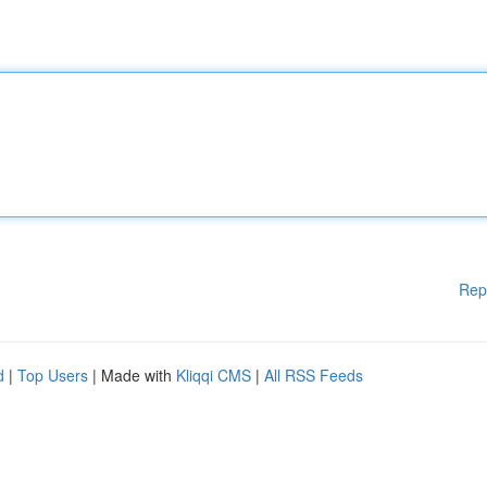
Rep
d
|
Top Users
| Made with
Kliqqi CMS
|
All RSS Feeds