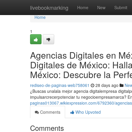
Home
livebookmarking
Home
New
Submit
Home
1
Agencias Digitales en Mé
Digitales de México: Hall
México: Descubre la Perf
rediseo-de-paginas-web758061
28 days ago
Ne
¿Buscas unalala mejor agencia digitalempresa digital
impulsarcrecerpotenciar tu negocioempresamarca? En
paginas013067.wikiexpression.com/6792360/agencias
Comments
Who Upvoted
Comments