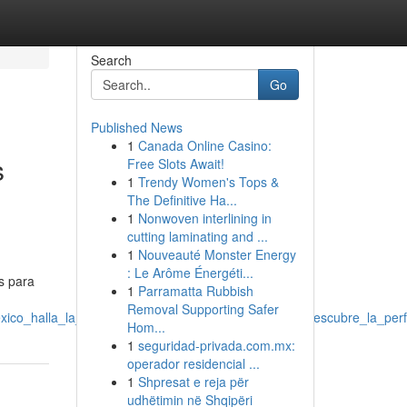
Search
Go
Published News
1
Canada Online Casino:
s
Free Slots Await!
1
Trendy Women's Tops &
The Definitive Ha...
1
Nonwoven interlining in
cutting laminating and ...
1
Nouveauté Monster Energy
: Le Arôme Énergéti...
s para
1
Parramatta Rubbish
Removal Supporting Safer
xico_halla_la_ideal_empresas_digitales_en_méxico_descubre_la_per
Hom...
1
seguridad-privada.com.mx:
operador residencial ...
1
Shpresat e reja për
udhëtimin në Shqipëri