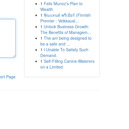
1
Felix Munoz's Plan to
Wealth
1
ฟินแลนด์ พรีเมียร์ (Finnish
Premier : Veikkausl...
1
Unlock Business Growth:
The Benefits of Managem...
1
The am being designed to
be a safe and ...
1
I Unable To Satisfy Such
Demand.
1
Self-Filling Canine Waterers
on a Limited
ort Page