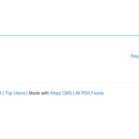
Rep
d
|
Top Users
| Made with
Kliqqi CMS
|
All RSS Feeds