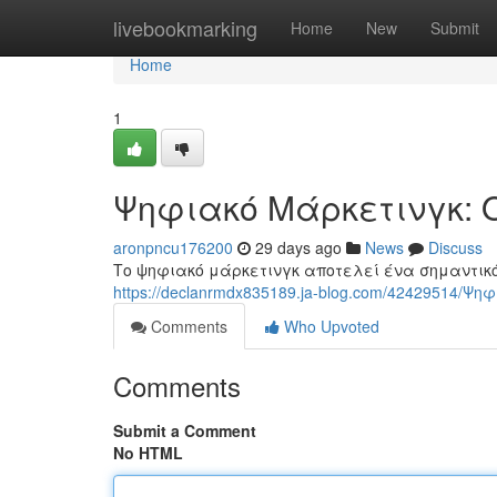
Home
livebookmarking
Home
New
Submit
Home
1
Ψηφιακό Μάρκετινγκ: 
aronpncu176200
29 days ago
News
Discuss
Το ψηφιακό μάρκετινγκ αποτελεί ένα σημαντικό
https://declanrmdx835189.ja-blog.com/42429514/
Comments
Who Upvoted
Comments
Submit a Comment
No HTML