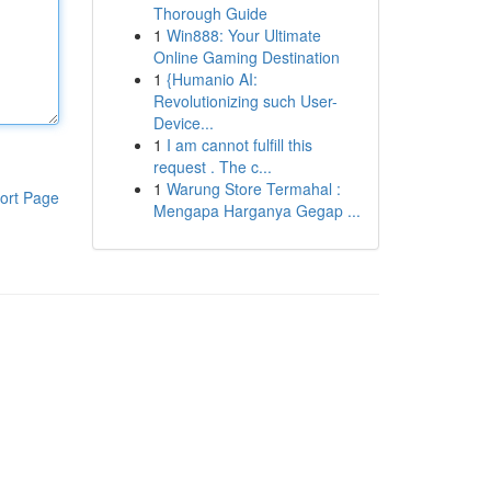
Thorough Guide
1
Win888: Your Ultimate
Online Gaming Destination
1
{Humanio AI:
Revolutionizing such User-
Device...
1
I am cannot fulfill this
request . The c...
1
Warung Store Termahal :
ort Page
Mengapa Harganya Gegap ...