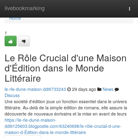
Home
livebookmarking
Togg
navi
Home
1
Le Rôle Crucial d'une Maison
d'Édition dans le Monde
Littéraire
le-rle-dune-maison-dditi733243
29 days ago
News
Discuss
Une société d'édition joue un fonction essentiel dans le univers
littéraire. Au-delà de la simple édition de romans, elle assure la
découverte de nouveaux écrivains et la mise en avant de leurs
https://le-rle-dune-maison-
dditi125603.blogpostie.com/63240698/le-rôle-crucial-d-une-
maison-d-Édition-dans-le-monde-littéraire