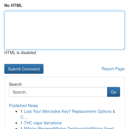
No HTML
HTML is disabled
Report Page
Search
Go
Published News
1
Lost Your Mercedes Key? Replacement Options &
C...
1
THC vape Varcelona
1
Mitolyn ReviewsMitolyn TestimonialsMitolyn Feed...