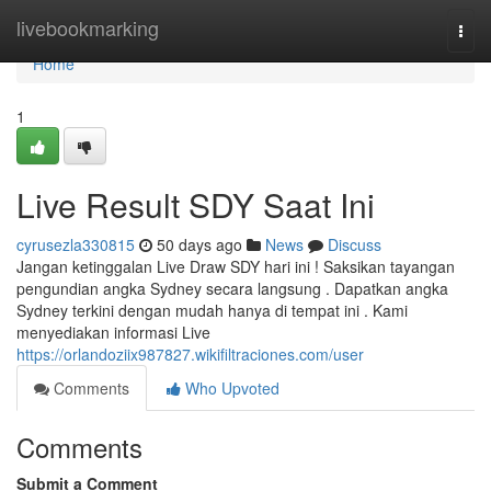
Home
livebookmarking
Togg
navi
Home
1
Live Result SDY Saat Ini
cyrusezla330815
50 days ago
News
Discuss
Jangan ketinggalan Live Draw SDY hari ini ! Saksikan tayangan
pengundian angka Sydney secara langsung . Dapatkan angka
Sydney terkini dengan mudah hanya di tempat ini . Kami
menyediakan informasi Live
https://orlandoziix987827.wikifiltraciones.com/user
Comments
Who Upvoted
Comments
Submit a Comment