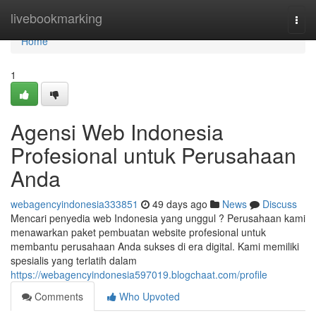
Home
livebookmarking
Togg
navi
Home
1
Agensi Web Indonesia
Profesional untuk Perusahaan
Anda
webagencyindonesia333851
49 days ago
News
Discuss
Mencari penyedia web Indonesia yang unggul ? Perusahaan kami
menawarkan paket pembuatan website profesional untuk
membantu perusahaan Anda sukses di era digital. Kami memiliki
spesialis yang terlatih dalam
https://webagencyindonesia597019.blogchaat.com/profile
Comments
Who Upvoted