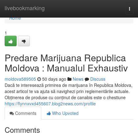
Home
livebookmarking
Togg
navi
Home
1
Predare Marijuana Republica
Moldova : Manualul Exhaustiv
moldova589505
50 days ago
News
Discuss
Dacă te interesează primirea de marijuana în Republica Moldova,
acest articol te va ajuta să navighezi prin reglementările actuale.
Obținerea de produse cu conținut de canabis este o chestiune
https://flynnxvxd455607.blog2news.com/profile
Comments
Who Upvoted
Comments