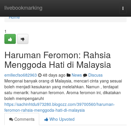
Home
livebookmarking
Togg
navi
Home
1
Haruman Feromon: Rahsia
Menggoda Hati di Malaysia
emiliecfso682963
48 days ago
News
Discuss
Mengenai banyak orang di Malaysia, mencari cinta yang sesuai
boleh menjadi kesukaran yang melelahkan. Namun , terdapat
satu menarik: haruman feromon. Aroma feromon ini, dikatakan
boleh mempengaruhi
https://sachinhtdu973280.blogozz.com/39700560/haruman-
feromon-rahsia-menggoda-hati-di-malaysia
Comments
Who Upvoted