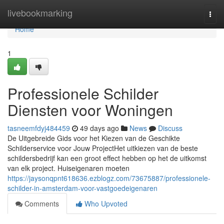
Home
livebookmarking
Togg
navi
Home
1
Professionele Schilder
Diensten voor Woningen
tasneemfdyj484459
49 days ago
News
Discuss
De Uitgebreide Gids voor het Kiezen van de Geschikte
Schilderservice voor Jouw ProjectHet uitkiezen van de beste
schildersbedrijf kan een groot effect hebben op het de uitkomst
van elk project. Huiseigenaren moeten
https://jaysonqpnt618636.ezblogz.com/73675887/professionele-
schilder-in-amsterdam-voor-vastgoedeigenaren
Comments
Who Upvoted