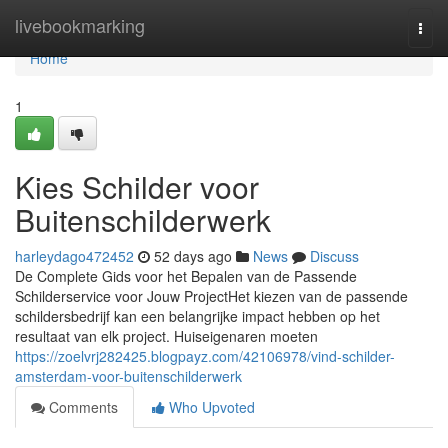
Home
livebookmarking
Togg
navi
Home
1
Kies Schilder voor
Buitenschilderwerk
harleydago472452
52 days ago
News
Discuss
De Complete Gids voor het Bepalen van de Passende
Schilderservice voor Jouw ProjectHet kiezen van de passende
schildersbedrijf kan een belangrijke impact hebben op het
resultaat van elk project. Huiseigenaren moeten
https://zoelvrj282425.blogpayz.com/42106978/vind-schilder-
amsterdam-voor-buitenschilderwerk
Comments
Who Upvoted