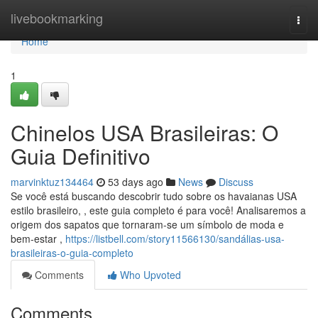
Home
livebookmarking
Togg
navi
Home
1
Chinelos USA Brasileiras: O
Guia Definitivo
marvinktuz134464
53 days ago
News
Discuss
Se você está buscando descobrir tudo sobre os havaianas USA
estilo brasileiro, , este guia completo é para você! Analisaremos a
origem dos sapatos que tornaram-se um símbolo de moda e
bem-estar ,
https://listbell.com/story11566130/sandálias-usa-
brasileiras-o-guia-completo
Comments
Who Upvoted
Comments