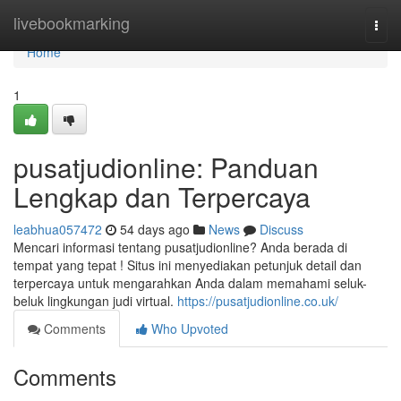
Home
livebookmarking
Togg
navi
Home
1
pusatjudionline: Panduan
Lengkap dan Terpercaya
leabhua057472
54 days ago
News
Discuss
Mencari informasi tentang pusatjudionline? Anda berada di
tempat yang tepat ! Situs ini menyediakan petunjuk detail dan
terpercaya untuk mengarahkan Anda dalam memahami seluk-
beluk lingkungan judi virtual.
https://pusatjudionline.co.uk/
Comments
Who Upvoted
Comments