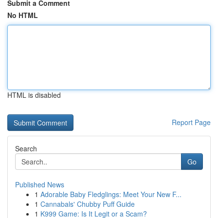
Submit a Comment
No HTML
HTML is disabled
Report Page
Search
Go
Published News
1
Adorable Baby Fledglings: Meet Your New F...
1
Cannabals' Chubby Puff Guide
1
K999 Game: Is It Legit or a Scam?