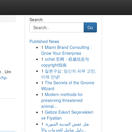
Search
Go
Published News
1
Miami Brand Consulting :
Grow Your Enterprise
1
xchat 官网：权威信息与
copyright指南
1
일본구심: 당신의 피부 고민,
n . Um
이제 안녕!
/hp-
1
The Secrets of the Gnome
Wizard
1
Modern methods for
preserving threatened
animal...
1
Gebze Eskort Seçenekleri
ve Fiyatları
1
نقل عفش المدينة المنورة:
دليل شامل للخدمات والأ...