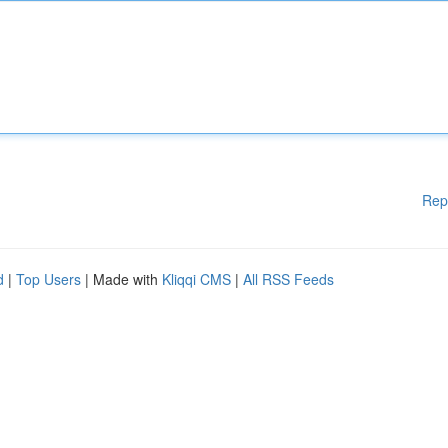
Rep
d
|
Top Users
| Made with
Kliqqi CMS
|
All RSS Feeds