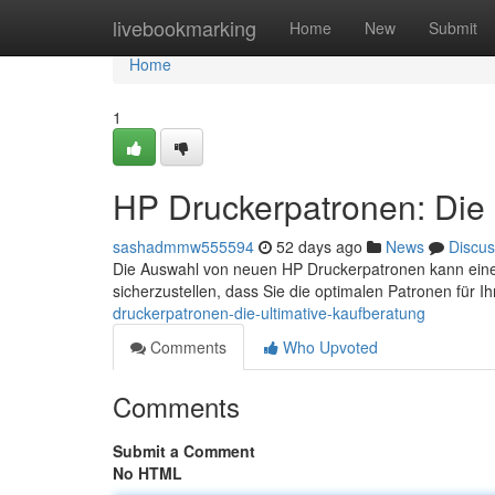
Home
livebookmarking
Home
New
Submit
Home
1
HP Druckerpatronen: Die 
sashadmmw555594
52 days ago
News
Discus
Die Auswahl von neuen HP Druckerpatronen kann eine 
sicherzustellen, dass Sie die optimalen Patronen für I
druckerpatronen-die-ultimative-kaufberatung
Comments
Who Upvoted
Comments
Submit a Comment
No HTML