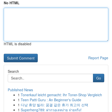
No HTML
HTML is disabled
Report Page
Search
Go
Published News
1
Tonerkauf leicht gemacht: Ihr Toner-Shop Vergleich
1
Teen Patti Guru : An Beginner's Guide
1
다낭 휴양 빌라: 꿈결 같은 휴가 최고의 선택
1
Superheng789: ฝากวอเลทง่าย จ่ายจริง!