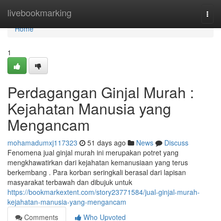
Home
livebookmarking
Togg
navi
Home
1
Perdagangan Ginjal Murah :
Kejahatan Manusia yang
Mengancam
mohamadumxj117323
51 days ago
News
Discuss
Fenomena jual ginjal murah ini merupakan potret yang
mengkhawatirkan dari kejahatan kemanusiaan yang terus
berkembang . Para korban seringkali berasal dari lapisan
masyarakat terbawah dan dibujuk untuk
https://bookmarkextent.com/story23771584/jual-ginjal-murah-
kejahatan-manusia-yang-mengancam
Comments
Who Upvoted