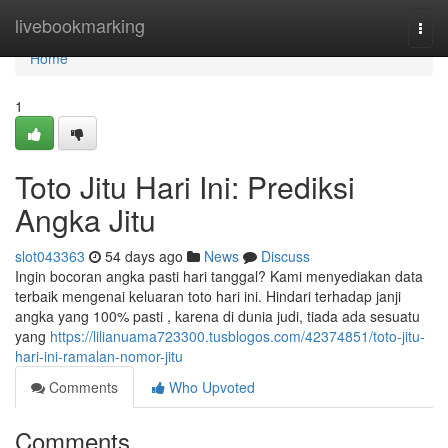
Home
livebookmarking
Togg
navi
Home
1
Toto Jitu Hari Ini: Prediksi
Angka Jitu
slot043363
54 days ago
News
Discuss
Ingin bocoran angka pasti hari tanggal? Kami menyediakan data
terbaik mengenai keluaran toto hari ini. Hindari terhadap janji
angka yang 100% pasti , karena di dunia judi, tiada ada sesuatu
yang
https://lilianuama723300.tusblogos.com/42374851/toto-jitu-
hari-ini-ramalan-nomor-jitu
Comments
Who Upvoted
Comments