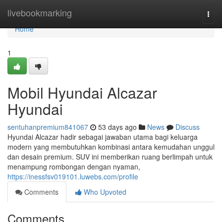
Home
livebookmarking
Togg
navi
Home
1
Mobil Hyundai Alcazar
Hyundai
sentuhanpremium841067
53 days ago
News
Discuss
Hyundai Alcazar hadir sebagai jawaban utama bagi keluarga
modern yang membutuhkan kombinasi antara kemudahan unggul
dan desain premium. SUV ini memberikan ruang berlimpah untuk
menampung rombongan dengan nyaman,
https://inessfsv019101.luwebs.com/profile
Comments
Who Upvoted
Comments