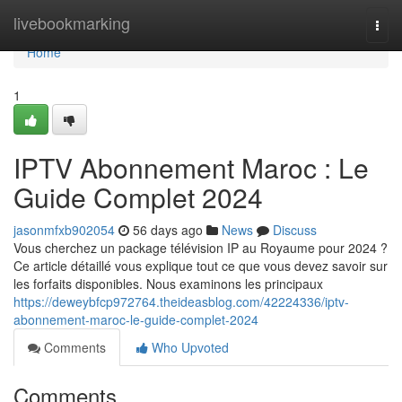
Home
livebookmarking
Togg
navi
Home
1
IPTV Abonnement Maroc : Le
Guide Complet 2024
jasonmfxb902054
56 days ago
News
Discuss
Vous cherchez un package télévision IP au Royaume pour 2024 ?
Ce article détaillé vous explique tout ce que vous devez savoir sur
les forfaits disponibles. Nous examinons les principaux
https://deweybfcp972764.theideasblog.com/42224336/iptv-
abonnement-maroc-le-guide-complet-2024
Comments
Who Upvoted
Comments