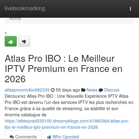
Home
livebookmarking
Togg
navi
Home
1
Atlas Pro IBO : Le Meilleur
IPTV Premium en France en
2026
atlasproontvibo992339
55 days ago
News
Discuss
Découvrez Atlas Pro IBO : Une Nouvelle Expérience IPTV Atlas
Pro IBO est devenu l’un des services IPTV les plus recherchés en
France grâce à sa qualité de streaming, sa stabilité et son
énorme catalogue de
https://albieyoad335100.dreamyblogs.com/41960364/atlas-pro-
ibo-le-meilleur-iptv-premium-en-france-en-2026
Comments
Who Upvoted