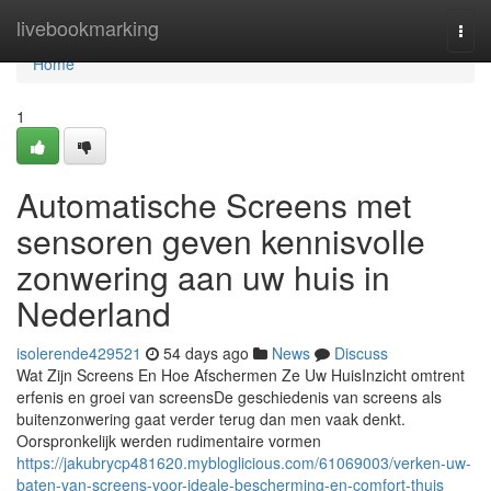
Home
livebookmarking
Togg
navi
Home
1
Automatische Screens met
sensoren geven kennisvolle
zonwering aan uw huis in
Nederland
isolerende429521
54 days ago
News
Discuss
Wat Zijn Screens En Hoe Afschermen Ze Uw HuisInzicht omtrent
erfenis en groei van screensDe geschiedenis van screens als
buitenzonwering gaat verder terug dan men vaak denkt.
Oorspronkelijk werden rudimentaire vormen
https://jakubrycp481620.mybloglicious.com/61069003/verken-uw-
baten-van-screens-voor-ideale-bescherming-en-comfort-thuis