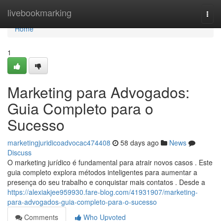
Home
livebookmarking
Togg
navi
Home
1
Marketing para Advogados:
Guia Completo para o
Sucesso
marketingjuridicoadvocac474408
58 days ago
News
Discuss
O marketing jurídico é fundamental para atrair novos casos . Este
guia completo explora métodos inteligentes para aumentar a
presença do seu trabalho e conquistar mais contatos . Desde a
https://alexiakjee959930.fare-blog.com/41931907/marketing-
para-advogados-guia-completo-para-o-sucesso
Comments
Who Upvoted