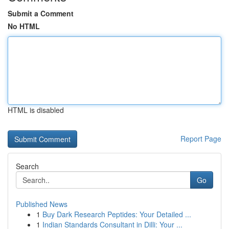
Submit a Comment
No HTML
HTML is disabled
Report Page
Search
Go
Published News
1
Buy Dark Research Peptides: Your Detailed ...
1
Indian Standards Consultant in Dilli: Your ...