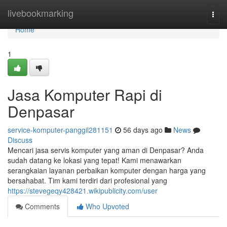
Home
livebookmarking
Togg
navi
Home
1
Jasa Komputer Rapi di
Denpasar
service-komputer-panggil281151
56 days ago
News
Discuss
Mencari jasa servis komputer yang aman di Denpasar? Anda
sudah datang ke lokasi yang tepat! Kami menawarkan
serangkaian layanan perbaikan komputer dengan harga yang
bersahabat. Tim kami terdiri dari profesional yang
https://stevegeqy428421.wikipublicity.com/user
Comments
Who Upvoted