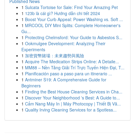
Published News
1
Sulcata Tortoise for Sale: Find Your Amazing Pet
1
123b là cái gì? Hướng dẫn chi tiết 2024
1
Boost Your Curb Appeal: Power Washing vs. Soft ...
1
MRCOOL DIY Mini Splits: Complete Homeowner's
Gu...
1
Protecting Chelmsford: Your Guide to Asbestos S...
1
Ookmulgee Development: Analyzing Their
Experiments
1
加密貨幣賭場：未來趨勢與風險
1
Acquire The Medication Strips Online: A Detaile...
1
MM88 – Nền Tảng Giải Trí Trực Tuyến Hiện Đại, T...
1
Planificación paso a paso para un itinerario ...
1
Antminer S19: A Comprehensive Guide for
Beginners
1
Finding the Best House Cleaning Services in Cha...
1
Discover Your Neighborhood 's Best: A Guide to...
1
Cẩm Nang Máy In | Máy Photocopy | Thiết Bị Vă...
1
Quality Irving Cleaning Services for a Spotless...