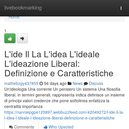
Home
livebookmarking
Togg
navi
Home
1
L'ide Il La L'idea L'ideale
L'ideazione Liberal:
Definizione e Caratteristiche
mathebzgy437855
56 days ago
News
Discuss
Un'ideologia Una corrente Un pensiero Un sistema Una filosofia
liberal, in termini generali, rappresenta indica definisce un insieme
di principi valori credenze che pone sottolinea enfatizza la
centralità importanza
https://nanniepgpe125897.webbuzzfeed.com/42049272/l-ide-il-la-
l-idea-l-ideale-l-ideazione-liberal-definizione-e-caratteristiche
Comments
Who Upvoted