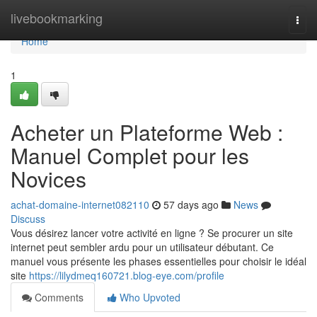
Home
livebookmarking
Togg
navi
Home
1
Acheter un Plateforme Web :
Manuel Complet pour les
Novices
achat-domaine-internet082110
57 days ago
News
Discuss
Vous désirez lancer votre activité en ligne ? Se procurer un site
internet peut sembler ardu pour un utilisateur débutant. Ce
manuel vous présente les phases essentielles pour choisir le idéal
site
https://lilydmeq160721.blog-eye.com/profile
Comments
Who Upvoted