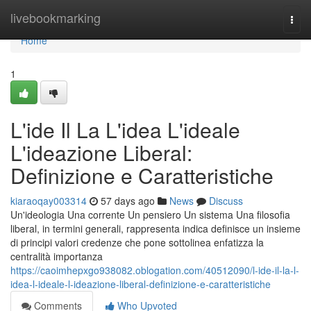
Home
livebookmarking
Togg
navi
Home
1
L'ide Il La L'idea L'ideale
L'ideazione Liberal:
Definizione e Caratteristiche
kiaraoqay003314
57 days ago
News
Discuss
Un'ideologia Una corrente Un pensiero Un sistema Una filosofia
liberal, in termini generali, rappresenta indica definisce un insieme
di principi valori credenze che pone sottolinea enfatizza la
centralità importanza
https://caoimhepxgo938082.oblogation.com/40512090/l-ide-il-la-l-
idea-l-ideale-l-ideazione-liberal-definizione-e-caratteristiche
Comments
Who Upvoted