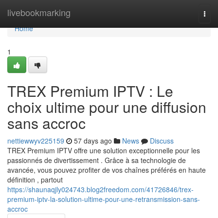
Home
livebookmarking
Togg
navi
Home
1
TREX Premium IPTV : Le
choix ultime pour une diffusion
sans accroc
nettiewwyv225159
57 days ago
News
Discuss
TREX Premium IPTV offre une solution exceptionnelle pour les
passionnés de divertissement . Grâce à sa technologie de
avancée, vous pouvez profiter de vos chaînes préférés en haute
définition , partout
https://shaunaqjly024743.blog2freedom.com/41726846/trex-
premium-iptv-la-solution-ultime-pour-une-retransmission-sans-
accroc