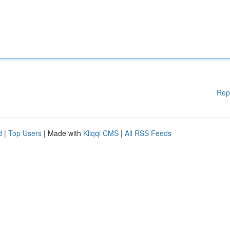
Rep
d
|
Top Users
| Made with
Kliqqi CMS
|
All RSS Feeds