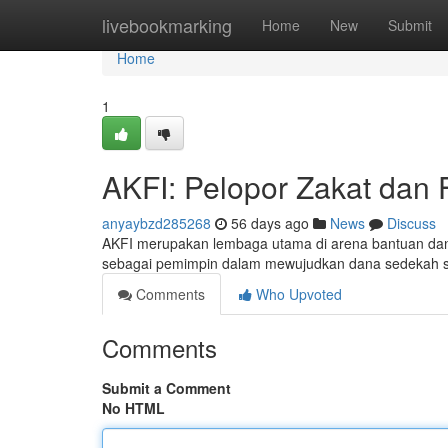
Home
livebookmarking
Home
New
Submit
Home
1
AKFI: Pelopor Zakat dan F
anyaybzd285268
56 days ago
News
Discuss
AKFI merupakan lembaga utama di arena bantuan dan
sebagai pemimpin dalam mewujudkan dana sedekah se
Comments
Who Upvoted
Comments
Submit a Comment
No HTML