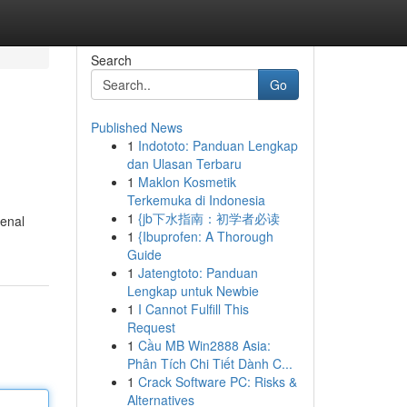
Search
Go
Published News
1
Indototo: Panduan Lengkap
dan Ulasan Terbaru
1
Maklon Kosmetik
Terkemuka di Indonesia
1
{jb下水指南：初学者必读
enal
1
{Ibuprofen: A Thorough
Guide
1
Jatengtoto: Panduan
Lengkap untuk Newbie
1
I Cannot Fulfill This
Request
1
Cầu MB Win2888 Asia:
Phân Tích Chi Tiết Dành C...
1
Crack Software PC: Risks &
Alternatives