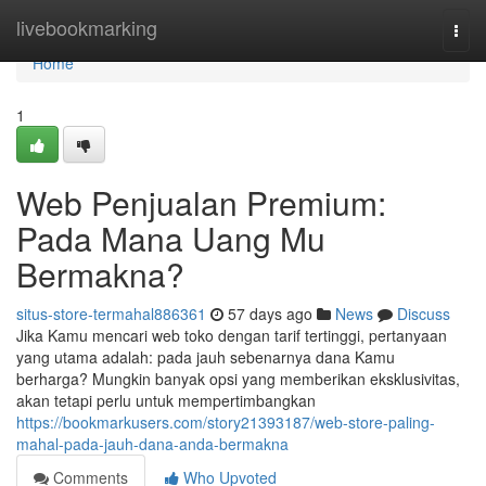
Home
livebookmarking
Togg
navi
Home
1
Web Penjualan Premium:
Pada Mana Uang Mu
Bermakna?
situs-store-termahal886361
57 days ago
News
Discuss
Jika Kamu mencari web toko dengan tarif tertinggi, pertanyaan
yang utama adalah: pada jauh sebenarnya dana Kamu
berharga? Mungkin banyak opsi yang memberikan eksklusivitas,
akan tetapi perlu untuk mempertimbangkan
https://bookmarkusers.com/story21393187/web-store-paling-
mahal-pada-jauh-dana-anda-bermakna
Comments
Who Upvoted