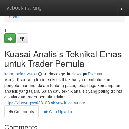
Home
livebookmarking
Togg
navi
Home
1
Kuasai Analisis Teknikal Emas
untuk Trader Pemula
keiranbxfn765430
60 days ago
News
Discuss
Menjadi seorang trader sukses tidak hanya membutuhkan
pengetahuan mendalam tentang pasar, tetapi juga kemampuan
analisis yang tajam. Salah satu teknik analisis yang paling dicintai
di kalangan trader pemula adalah
https://vinnyuqow083128.shivawiki.com/user
Comments
Who Upvoted
Comments