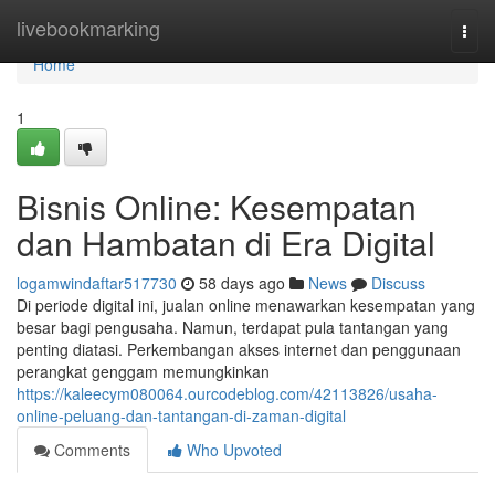
Home
livebookmarking
Togg
navi
Home
1
Bisnis Online: Kesempatan
dan Hambatan di Era Digital
logamwindaftar517730
58 days ago
News
Discuss
Di periode digital ini, jualan online menawarkan kesempatan yang
besar bagi pengusaha. Namun, terdapat pula tantangan yang
penting diatasi. Perkembangan akses internet dan penggunaan
perangkat genggam memungkinkan
https://kaleecym080064.ourcodeblog.com/42113826/usaha-
online-peluang-dan-tantangan-di-zaman-digital
Comments
Who Upvoted