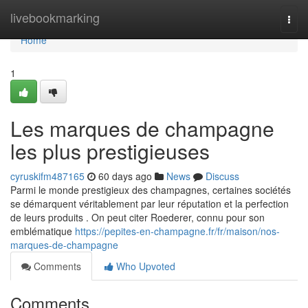
Home
livebookmarking
Togg
navi
Home
1
Les marques de champagne
les plus prestigieuses
cyruskifm487165
60 days ago
News
Discuss
Parmi le monde prestigieux des champagnes, certaines sociétés
se démarquent véritablement par leur réputation et la perfection
de leurs produits . On peut citer Roederer, connu pour son
emblématique
https://pepites-en-champagne.fr/fr/maison/nos-
marques-de-champagne
Comments
Who Upvoted
Comments