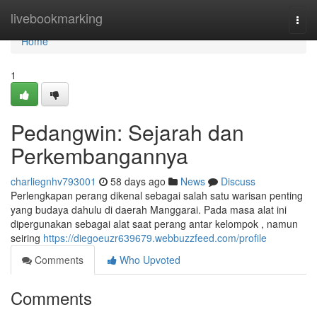
Home
livebookmarking
Togg
navi
Home
1
Pedangwin: Sejarah dan
Perkembangannya
charliegnhv793001
58 days ago
News
Discuss
Perlengkapan perang dikenal sebagai salah satu warisan penting
yang budaya dahulu di daerah Manggarai. Pada masa alat ini
dipergunakan sebagai alat saat perang antar kelompok , namun
seiring
https://diegoeuzr639679.webbuzzfeed.com/profile
Comments
Who Upvoted
Comments