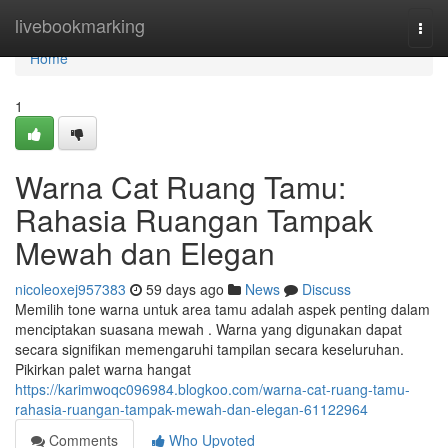
Home
livebookmarking
Togg
navi
Home
1
Warna Cat Ruang Tamu:
Rahasia Ruangan Tampak
Mewah dan Elegan
nicoleoxej957383
59 days ago
News
Discuss
Memilih tone warna untuk area tamu adalah aspek penting dalam
menciptakan suasana mewah . Warna yang digunakan dapat
secara signifikan memengaruhi tampilan secara keseluruhan.
Pikirkan palet warna hangat
https://karimwoqc096984.blogkoo.com/warna-cat-ruang-tamu-
rahasia-ruangan-tampak-mewah-dan-elegan-61122964
Comments
Who Upvoted