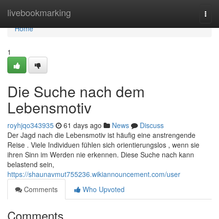
Home
livebookmarking
Togg
navi
Home
1
Die Suche nach dem
Lebensmotiv
royhjqo343935
61 days ago
News
Discuss
Der Jagd nach die Lebensmotiv ist häufig eine anstrengende
Reise . Viele Individuen fühlen sich orientierungslos , wenn sie
ihren Sinn im Werden nie erkennen. Diese Suche nach kann
belastend sein,
https://shaunavmut755236.wikiannouncement.com/user
Comments
Who Upvoted
Comments