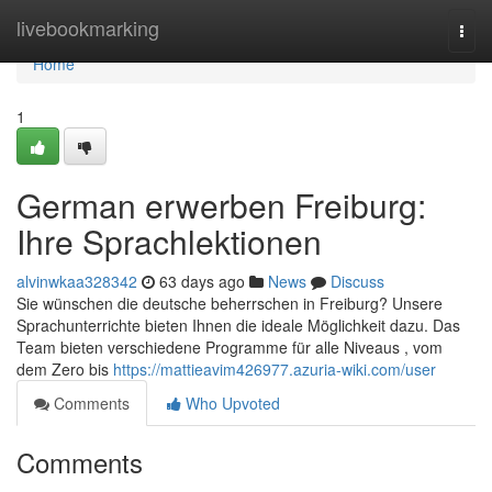
Home
livebookmarking
Togg
navi
Home
1
German erwerben Freiburg:
Ihre Sprachlektionen
alvinwkaa328342
63 days ago
News
Discuss
Sie wünschen die deutsche beherrschen in Freiburg? Unsere
Sprachunterrichte bieten Ihnen die ideale Möglichkeit dazu. Das
Team bieten verschiedene Programme für alle Niveaus , vom
dem Zero bis
https://mattieavim426977.azuria-wiki.com/user
Comments
Who Upvoted
Comments