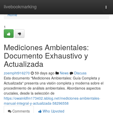
Home
livebookmarking
Togg
navi
Home
1
Mediciones Ambientales:
Documento Exhaustivo y
Actualizada
zoempht916270
59 days ago
News
Discuss
Esta documento "Mediciones Ambientales: Guía Completa y
Actualizada" presenta una visión completa y moderna sobre el
procedimiento de análisis ambientales. Abordamos aspectos
cruciales, desde la selección de
https://owainldfm173402.isblog.net/mediciones-ambientales-
manual-integral-y-actualizada-58296558
Comments
Who Upvoted