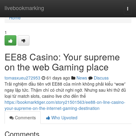
Home
livebookmarking
Togg
navi
Home
1
EE88 Casino: Your supreme
on the web Gaming place
tomasxueu272953
61 days ago
News
Discuss
Trải nghiệm đầu tiên với EE88 của mình không phải kiểu “wow”
ngay lập tức. Thậm chí có chút nghi ngờ. Nhưng sau khi thử đủ
loại từ match slots, casino live cho đến thể
https://bookmarktiger.com/story21501563/ee88-on-line-casino-
your-supreme-on-the-internet-gaming-destination
Comments
Who Upvoted
Comments