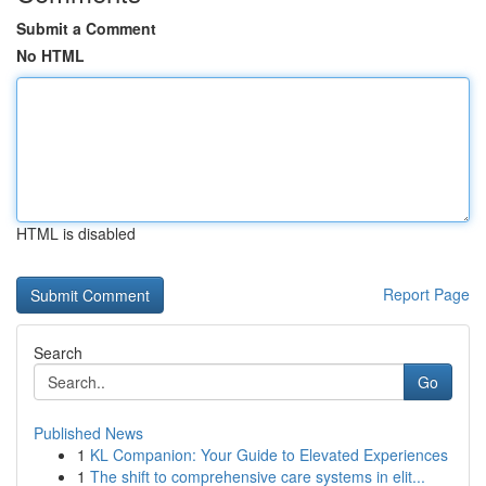
Submit a Comment
No HTML
HTML is disabled
Report Page
Search
Go
Published News
1
KL Companion: Your Guide to Elevated Experiences
1
The shift to comprehensive care systems in elit...