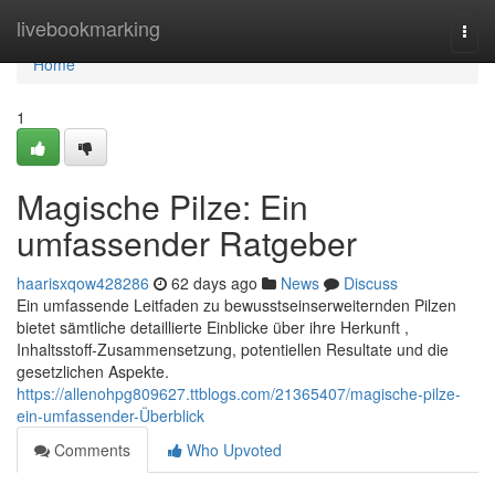
Home
livebookmarking
Togg
navi
Home
1
Magische Pilze: Ein
umfassender Ratgeber
haarisxqow428286
62 days ago
News
Discuss
Ein umfassende Leitfaden zu bewusstseinserweiternden Pilzen
bietet sämtliche detaillierte Einblicke über ihre Herkunft ,
Inhaltsstoff-Zusammensetzung, potentiellen Resultate und die
gesetzlichen Aspekte.
https://allenohpg809627.ttblogs.com/21365407/magische-pilze-
ein-umfassender-Überblick
Comments
Who Upvoted