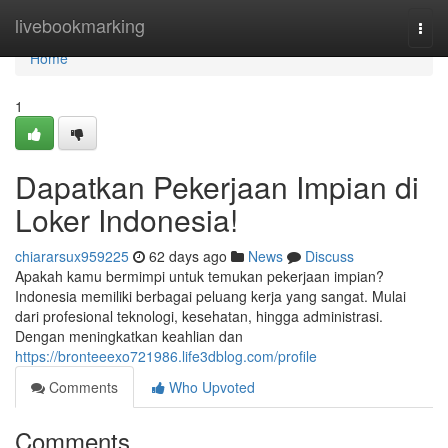
Home
livebookmarking
Togg
navi
Home
1
Dapatkan Pekerjaan Impian di
Loker Indonesia!
chiararsux959225
62 days ago
News
Discuss
Apakah kamu bermimpi untuk temukan pekerjaan impian?
Indonesia memiliki berbagai peluang kerja yang sangat. Mulai
dari profesional teknologi, kesehatan, hingga administrasi.
Dengan meningkatkan keahlian dan
https://bronteeexo721986.life3dblog.com/profile
Comments
Who Upvoted
Comments