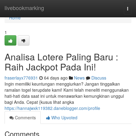
Home
livebookmarking
Togg
navi
Home
1
Analisa Lotere Paling Baru :
Raih Jackpot Pada Ini!
fraserlayx776931
64 days ago
News
Discuss
Ingin memiliki keuntungan menggiurkan? Jangan tinggalkan
ramalan togel terupdate kami! Kami telah meneliti menggunakan
hati-hati data saat ini untuk menawarkan kemungkinan unggul
bagi Anda. Cepat {kusus lihat angka
https://hannajwxk119382.daneblogger.com/profile
Comments
Who Upvoted
Comments