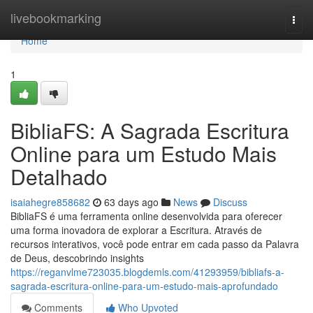
Home
livebookmarking
Togg
navi
Home
1
BibliaFS: A Sagrada Escritura
Online para um Estudo Mais
Detalhado
isaiahegre858682
63 days ago
News
Discuss
BibliaFS é uma ferramenta online desenvolvida para oferecer
uma forma inovadora de explorar a Escritura. Através de
recursos interativos, você pode entrar em cada passo da Palavra
de Deus, descobrindo insights
https://reganvlme723035.blogdemls.com/41293959/bibliafs-a-
sagrada-escritura-online-para-um-estudo-mais-aprofundado
Comments
Who Upvoted