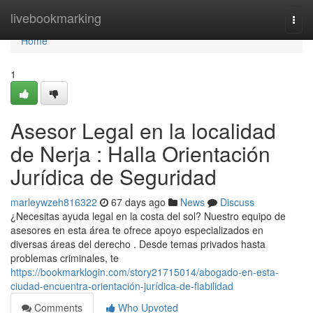
Home
livebookmarking
Togg
navi
Home
1
Asesor Legal en la localidad
de Nerja : Halla Orientación
Jurídica de Seguridad
marleywzeh816322
67 days ago
News
Discuss
¿Necesitas ayuda legal en la costa del sol? Nuestro equipo de
asesores en esta área te ofrece apoyo especializados en
diversas áreas del derecho . Desde temas privados hasta
problemas criminales, te
https://bookmarklogin.com/story21715014/abogado-en-esta-
ciudad-encuentra-orientación-jurídica-de-fiabilidad
Comments
Who Upvoted