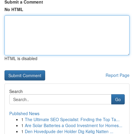
Submit a Comment
No HTML
HTML is disabled
Report Page
Search
Go
Published News
1
The Ultimate SEO Specialist: Finding the Top Ta...
1
Are Solar Batteries a Good Investment for Homes...
1
Den Hovedpude der Holder Dig Kølig Natten ...