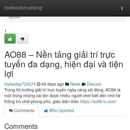
Home
livebookmarking
Togg
navi
Home
1
AO88 – Nền tảng giải trí trực
tuyến đa dạng, hiện đại và tiện
lợi
laylasdap724273
65 days ago
News
Discuss
Trong thị trường giải trí trực tuyến ngày càng sôi động, AO88 là
một trong những cái tên được nhiều người chơi biết đến nhờ hệ
thống trò chơi phong phú, giao diện thân
https://ao88-lc.com/
Comments
Who Upvoted
Comments