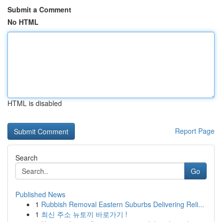
Submit a Comment
No HTML
HTML is disabled
Report Page
Search
Go
Published News
1
Rubbish Removal Eastern Suburbs Delivering Reli...
1
최신 주소 뉴토끼 바로가기 !