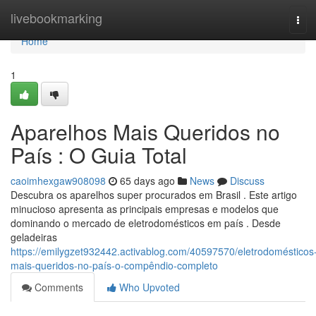
Home
livebookmarking
Tog
navi
Home
1
Aparelhos Mais Queridos no
País : O Guia Total
caoimhexgaw908098
65 days ago
News
Discuss
Descubra os aparelhos super procurados em Brasil . Este artigo
minucioso apresenta as principais empresas e modelos que
dominando o mercado de eletrodomésticos em país . Desde
geladeiras
https://emilygzet932442.activablog.com/40597570/eletrodomésticos
mais-queridos-no-país-o-compêndio-completo
Comments
Who Upvoted