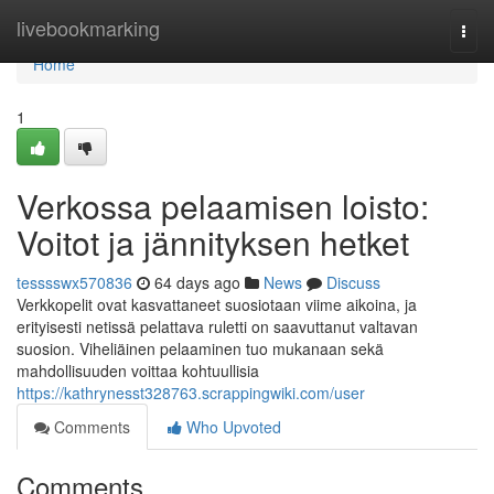
Home
livebookmarking
Togg
navi
Home
1
Verkossa pelaamisen loisto:
Voitot ja jännityksen hetket
tesssswx570836
64 days ago
News
Discuss
Verkkopelit ovat kasvattaneet suosiotaan viime aikoina, ja
erityisesti netissä pelattava ruletti on saavuttanut valtavan
suosion. Viheliäinen pelaaminen tuo mukanaan sekä
mahdollisuuden voittaa kohtuullisia
https://kathrynesst328763.scrappingwiki.com/user
Comments
Who Upvoted
Comments